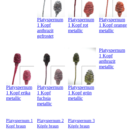
Platyspernum
Platyspernum
Platyspernum
1 Kopf
1 Kopf rot
1 Kopf orange
anthrazit
metallic
metallic
gefrostet
Platyspernum
1 Kopf
anthrazit
metallic
Platyspernum
Platyspernum
Platyspernum
1 Kopf erika
1 Kopf grün
1 Kopf
metallic
metallic
fuchsia
metallic
Platyspernum 1
Platyspernum 2
Platyspernum 3
Kopf braun
Köpfe braun
Köpfe braun